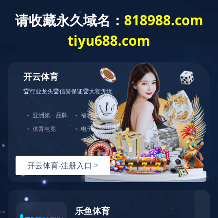
0731-85221278
半岛平台-半岛(中国)一站式服务平台
公司概况
免费咨询热线
您的位置：
首页
>
企业文化
>
详情
开展“诚信服务知识竞赛”
发布日期：2023-11-20
来源：本站
阅读量：187
2023年11月17日，公司开展了“诚信服务”知识竞
赛，通过此次竞赛，大大提高了员工的诚信服务意识、
服务水平，提升了员工的职业素质。