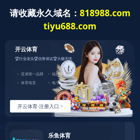
0731-85221278
半岛平台-半岛(中国)一站式服务平台
公司概况
免费咨询热线
您的位置：
首页
>
荣誉资质
>
荣誉
>
详情
2023届湖南省半岛平台-半岛(中
国)一站式服务平台 行业诚信服务
精神文明示范企业
发布日期：2024-03-28
来源：本站
阅读量：185
通过公司全体员工的努力，公司于2024年2月获得
湖南省建设工程造价管理总站授予的“2023届湖南省半
岛平台-半岛(中国)一站式服务平台 行业诚信服务精神文
明示范企业”标识牌。