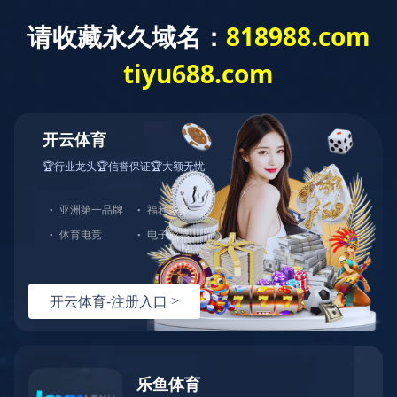
0731-85221278
半岛平台-半岛(中国)一站式服务平台
公司概况
免费咨询热线
您的位置：
首页
>
荣誉资质
>
荣誉
>
详情
湖南省建设工程造价管理总站
2022年工程半岛平台-半岛(中国)
一站式服务平台 成果文件质量评
价优秀
发布日期：2022-12-22
来源：本站
阅读量：215